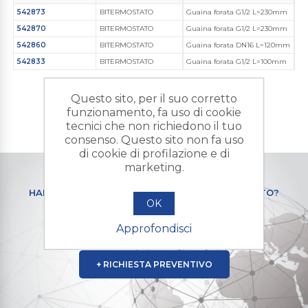
542873
BITERMOSTATO
Guaina forata G1/2 L=230mm
542870
BITERMOSTATO
Guaina forata G1/2 L=230mm
542860
BITERMOSTATO
Guaina forata DN16 L=120mm
542833
BITERMOSTATO
Guaina forata G1/2 L=100mm
Questo sito, per il suo corretto
funzionamento, fa uso di cookie
tecnici che non richiedono il tuo
consenso. Questo sito non fa uso
di cookie di profilazione e di
marketing.
HAI BISOGNO DI UN PRODOTTO PERSONALIZZATO?
OK
Contattaci e mandaci la tua
richiesta di preventivo
Approfondisci
+ RICHIESTA PREVENTIVO