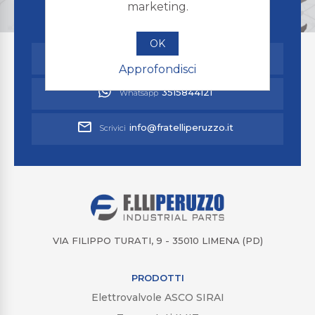
marketing.
HAI BISOGNO DI AIUTO?
Contatta il nostro supporto clienti
OK
049 8070237
Chiamaci
Approfondisci
3515844121
Whatsapp
info@fratelliperuzzo.it
Scrivici
VIA FILIPPO TURATI, 9 - 35010 LIMENA (PD)
PRODOTTI
Elettrovalvole ASCO SIRAI