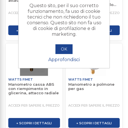
attacco radiale
attacco radiale per
montaggio a pannello
Questo sito, per il suo corretto
con flangia a 3 fori
funzionamento, fa uso di cookie
ACCEDI PER SAPERE IL PREZZO
ACCEDI PER SAPERE IL PREZZO
tecnici che non richiedono il tuo
consenso. Questo sito non fa uso
di cookie di profilazione e di
+ SCOPRI I DETTAGLI
+ SCOPRI I DETTAGLI
marketing.
OK
Approfondisci
WATTS FIMET
WATTS FIMET
Manometro cassa ABS
Manometro a polmone
con riempimento in
per gas
glicerina, attacco radiale
ACCEDI PER SAPERE IL PREZZO
ACCEDI PER SAPERE IL PREZZO
+ SCOPRI I DETTAGLI
+ SCOPRI I DETTAGLI