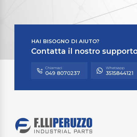
HAI BISOGNO DI AIUTO?
Contatta il nostro supporto
Chiamaci
Whatsapp
049 8070237
3515844121