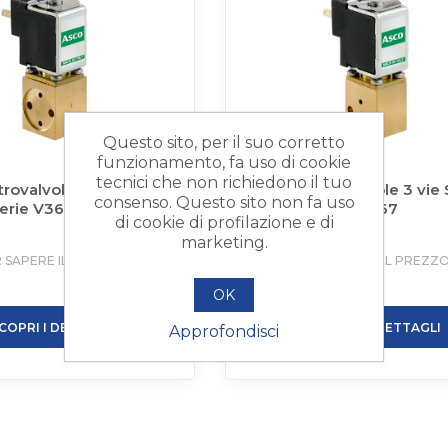
Questo sito, per il suo corretto
funzionamento, fa uso di cookie
ASCO SIRAI
tecnici che non richiedono il tuo
trovalvole 3 vie SIRAI
Microelettrovalvole 3 vie 
consenso. Questo sito non fa uso
rie V366
ASCO™ Serie V367
di cookie di profilazione e di
marketing.
 SAPERE IL PREZZO
ACCEDI PER SAPERE IL PREZZ
OK
SCOPRI I DETTAGLI
+ SCOPRI I DETTAGLI
Approfondisci