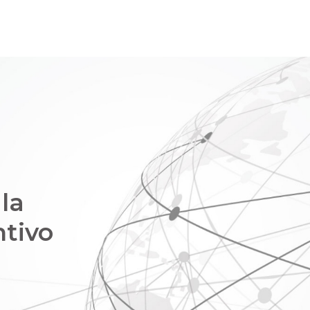
la
ntivo