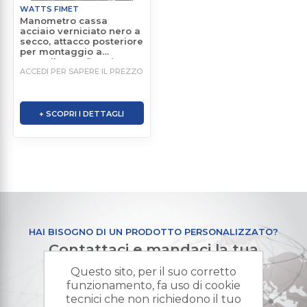
WATTS FIMET
Manometro cassa
acciaio verniciato nero a
secco, attacco posteriore
per montaggio a
pannello con flangia
anteriore 3 fori
ACCEDI PER SAPERE IL PREZZO
+ SCOPRI I DETTAGLI
HAI BISOGNO DI UN PRODOTTO PERSONALIZZATO?
Contattaci e mandaci la tua
richiesta di preventivo
Questo sito, per il suo corretto
funzionamento, fa uso di cookie
tecnici che non richiedono il tuo
+ RICHIESTA PREVENTIVO