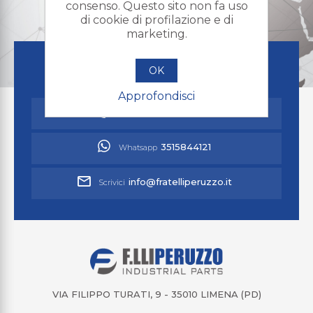
consenso. Questo sito non fa uso
di cookie di profilazione e di
marketing.
HAI BISOGNO DI AIUTO?
OK
Contatta il nostro supporto clienti
Approfondisci
049 8070237
Chiamaci
3515844121
Whatsapp
info@fratelliperuzzo.it
Scrivici
VIA FILIPPO TURATI, 9 - 35010 LIMENA (PD)