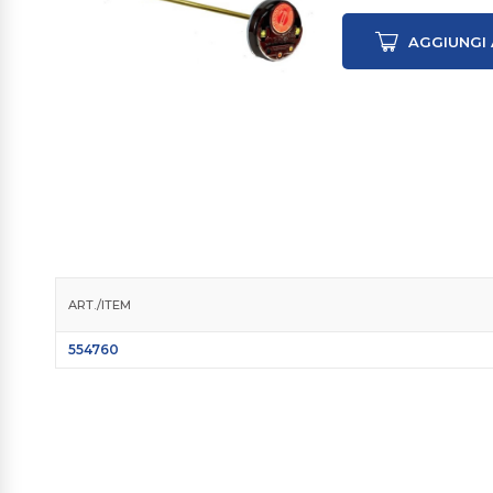
AGGIUNGI 
ART./ITEM
554760