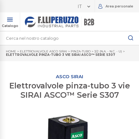
Area personale
Catalogo
HOME
>
ELETTROVALVOLE ASCO SIRAI
>
PINZA-TUBO
>
3/2 (N.A. - N.C. - U)
>
ELETTROVALVOLE PINZA-TUBO 3 VIE SIRAI ASCO™ SERIE S307
ASCO SIRAI
Elettrovalvole pinza-tubo 3 vie
SIRAI ASCO™ Serie S307