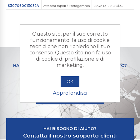
S3070600130E2A
Attacchi rapidi / Portagomma
LEGA DI LEGA DI ALLUMINIO
24/DC
Questo sito, per il suo corretto
funzionamento, fa uso di cookie
tecnici che non richiedono il tuo
consenso. Questo sito non fa uso
di cookie di profilazione e di
marketing.
HAI BISOGNO DI UN PRODOTTO PERSONALIZZATO?
Contattaci e mandaci la tua
richiesta di preventivo
OK
Approfondisci
+ RICHIESTA PREVENTIVO
HAI BISOGNO DI AIUTO?
Contatta il nostro supporto clienti