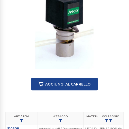
AGGIUNGI AL CARRELLO
ART./ITEM
ATTACCO
MATERIALE CORPO VALVOLA
VOLTAGGIO
S10608
Attacchi rapidi / Portagomma
LEGA DI LEGA DI ALLUMINIO
SENZA BOBINA