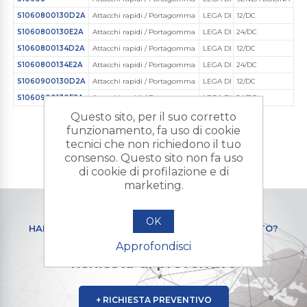
S1060800130D2A
Attacchi rapidi / Portagomma
LEGA DI LEGA DI ALLUMINIO
12/DC
S1060800130E2A
Attacchi rapidi / Portagomma
LEGA DI LEGA DI ALLUMINIO
24/DC
S1060800134D2A
Attacchi rapidi / Portagomma
LEGA DI LEGA DI ALLUMINIO
12/DC
S1060800134E2A
Attacchi rapidi / Portagomma
LEGA DI LEGA DI ALLUMINIO
24/DC
S1060900130D2A
Attacchi rapidi / Portagomma
LEGA DI LEGA DI ALLUMINIO
12/DC
S1060900130E2A
Attacchi rapidi / Portagomma
LEGA DI LEGA DI ALLUMINIO
24/DC
Questo sito, per il suo corretto
funzionamento, fa uso di cookie
tecnici che non richiedono il tuo
consenso. Questo sito non fa uso
di cookie di profilazione e di
marketing.
OK
HAI BISOGNO DI UN PRODOTTO PERSONALIZZATO?
Contattaci e mandaci la tua
Approfondisci
richiesta di preventivo
+ RICHIESTA PREVENTIVO