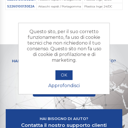
S2260100130E2A
Attacchi rapidi / Portagomma
Plastica Ingegnerizzata
24/DC
Questo sito, per il suo corretto
funzionamento, fa uso di cookie
tecnici che non richiedono il tuo
consenso. Questo sito non fa uso
di cookie di profilazione e di
marketing.
HAI BISOGNO DI UN PRODOTTO PERSONALIZZATO?
Contattaci e mandaci la tua
richiesta di preventivo
OK
Approfondisci
+ RICHIESTA PREVENTIVO
HAI BISOGNO DI AIUTO?
Contatta il nostro supporto clienti