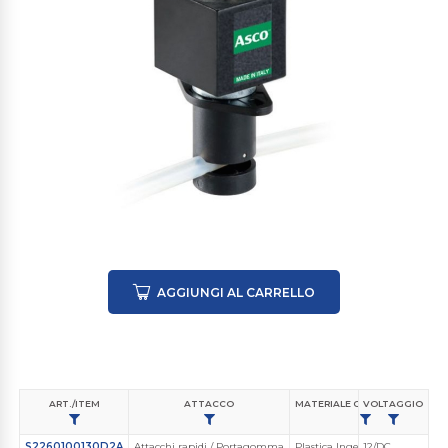
AGGIUNGI AL CARRELLO
ART./ITEM
ATTACCO
MATERIALE CORPO VALVOLA
VOLTAGGIO
S2260100130D2A
Attacchi rapidi / Portagomma
Plastica Ingegnerizzata
12/DC