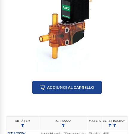
AGGIUNGI AL CARRELLO
ART./ITEM
ATTACCO
MATERIALE CORPO VALVOLA
CERTIFICAZIONI
D318D5XW
Attacchi rapidi / Portagomma
Plastica Ingegnerizzata
NSF