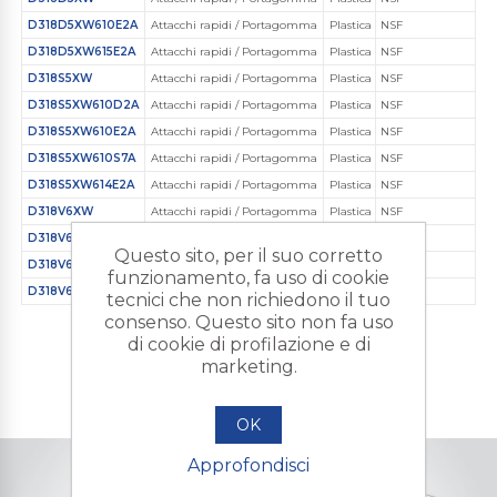
D318D5XW610E2A
Attacchi rapidi / Portagomma
Plastica Ingegnerizzata
NSF
D318D5XW615E2A
Attacchi rapidi / Portagomma
Plastica Ingegnerizzata
NSF
D318S5XW
Attacchi rapidi / Portagomma
Plastica Ingegnerizzata
NSF
D318S5XW610D2A
Attacchi rapidi / Portagomma
Plastica Ingegnerizzata
NSF
D318S5XW610E2A
Attacchi rapidi / Portagomma
Plastica Ingegnerizzata
NSF
D318S5XW610S7A
Attacchi rapidi / Portagomma
Plastica Ingegnerizzata
NSF
D318S5XW614E2A
Attacchi rapidi / Portagomma
Plastica Ingegnerizzata
NSF
D318V6XW
Attacchi rapidi / Portagomma
Plastica Ingegnerizzata
NSF
D318V6XW610E2A
Attacchi rapidi / Portagomma
Plastica Ingegnerizzata
NSF
Questo sito, per il suo corretto
D318V6XW610S7A
Attacchi rapidi / Portagomma
Plastica Ingegnerizzata
NSF
funzionamento, fa uso di cookie
D318V6XW614E2A
Attacchi rapidi / Portagomma
Plastica Ingegnerizzata
NSF
tecnici che non richiedono il tuo
consenso. Questo sito non fa uso
di cookie di profilazione e di
marketing.
OK
Approfondisci