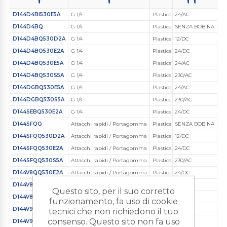
D144D4BI530E5A
G 1/4
Plastica Ingegnerizzata
24/AC
D144D4BQ
G 1/4
Plastica Ingegnerizzata
SENZA BOBINA
D144D4BQ530D2A
G 1/4
Plastica Ingegnerizzata
12/DC
D144D4BQ530E2A
G 1/4
Plastica Ingegnerizzata
24/DC
D144D4BQ530E5A
G 1/4
Plastica Ingegnerizzata
24/AC
D144D4BQ530S5A
G 1/4
Plastica Ingegnerizzata
230/AC
D144DGBQ530E5A
G 1/4
Plastica Ingegnerizzata
24/AC
D144DGBQ530S5A
G 1/4
Plastica Ingegnerizzata
230/AC
D144SEBQ530E2A
G 1/4
Plastica Ingegnerizzata
24/DC
D144SFQQ
Attacchi rapidi / Portagomma
Plastica Ingegnerizzata
SENZA BOBINA
D144SFQQ530D2A
Attacchi rapidi / Portagomma
Plastica Ingegnerizzata
12/DC
D144SFQQ530E2A
Attacchi rapidi / Portagomma
Plastica Ingegnerizzata
24/DC
D144SFQQ530S5A
Attacchi rapidi / Portagomma
Plastica Ingegnerizzata
230/AC
D144V8QQ530E2A
Attacchi rapidi / Portagomma
Plastica Ingegnerizzata
24/DC
D144V8QQ530E5A
Attacchi rapidi / Portagomma
Plastica Ingegnerizzata
24/AC
Questo sito, per il suo corretto
D144V8QQ530S5A
Attacchi rapidi / Portagomma
Plastica Ingegnerizzata
230/AC
funzionamento, fa uso di cookie
D144V9BI530E2A
G 1/4
Plastica Ingegnerizzata
24/DC
tecnici che non richiedono il tuo
consenso. Questo sito non fa uso
D144V9BI530E5A
G 1/4
Plastica Ingegnerizzata
24/AC