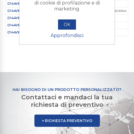
di cookie di profilazione e di
D144V9BI530S5A
G 1/4
Plastica Ingegnerizzata
230/AC
marketing.
D144V9BQ
G 1/4
Plastica Ingegnerizzata
SENZA BOBINA
D144V9BQ530E2A
G 1/4
Plastica Ingegnerizzata
24/DC
OK
D144V9BQ530E5A
G 1/4
Plastica Ingegnerizzata
24/AC
D144V9BQ530S5A
G 1/4
Plastica Ingegnerizzata
230/AC
Approfondisci
HAI BISOGNO DI UN PRODOTTO PERSONALIZZATO?
Contattaci e mandaci la tua
richiesta di preventivo
+ RICHIESTA PREVENTIVO