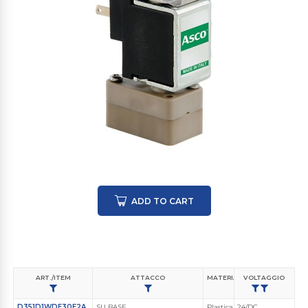
ADD TO CART
ART./ITEM
ATTACCO
MATERIALE CORPO VALVOLA
VOLTAGGIO
D351D1WDE30E2A
SU BASE
Plastica Ingegnerizzata
24/DC