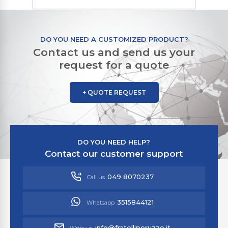
DO YOU NEED A CUSTOMIZED PRODUCT?
Contact us and send us your
request for a quote
+ QUOTE REQUEST
DO YOU NEED HELP?
Contact our customer support
049 8070237
Call us
3515844121
Whatsapp
info@fratelliperuzzo.it
Write us