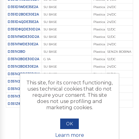
D351D1WDE35E2A
SU BASE
Plastica Ingegnerizzata
24/DC
D351D2BDE30E2A
SU BASE
Plastica Ingegnerizzata
24/DC
D351D4QDE35E2A
SU BASE
Plastica Ingegnerizzata
24/DC
D351D8QDE30D2A
SU BASE
Plastica Ingegnerizzata
12/DC
D351V1WDE30D2A
SU BASE
Plastica Ingegnerizzata
12/DC
D351V1WDE30E2A
SU BASE
Plastica Ingegnerizzata
24/DC
D351V2BD
SU BASE
Plastica Ingegnerizzata
SENZA BOBINA
D351V2BDE30D2A
G 1/4
Plastica Ingegnerizzata
12/DC
D351V2BDE30E2A
SU BASE
Plastica Ingegnerizzata
24/DC
D351V2BDE35D2W
SU BASE
Plastica Ingegnerizzata
12/DC
D351V2BDE35E2W
SU BASE
Plastica Ingegnerizzata
24/DC
This site, for its correct functioning,
uses technical cookies that do not
D351V2WDE30D2A
G 1/4
Plastica Ingegnerizzata
12/DC
require your consent. This site
D351V3QDE30D2A
Attacchi rapidi / Portagomma
Plastica Ingegnerizzata
12/DC
does not use profiling and
D351Z8PDE30D2A
SU BASE
Plastica Ingegnerizzata
12/DC
marketing cookies.
OK
Learn more