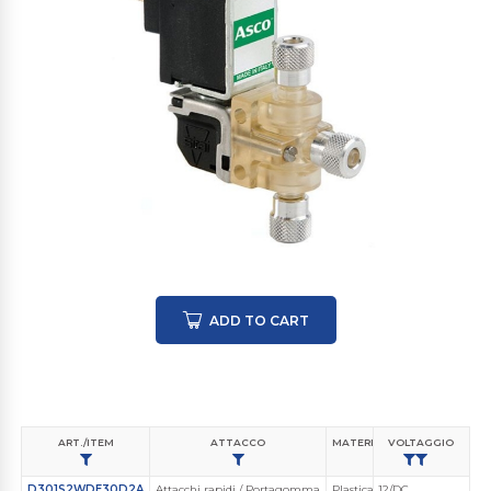
ADD TO CART
ART./ITEM
ATTACCO
MATERIALE CORPO VALVOLA
VOLTAGGIO
D301S2WDE30D2A
Attacchi rapidi / Portagomma
Plastica Ingegnerizzata
12/DC