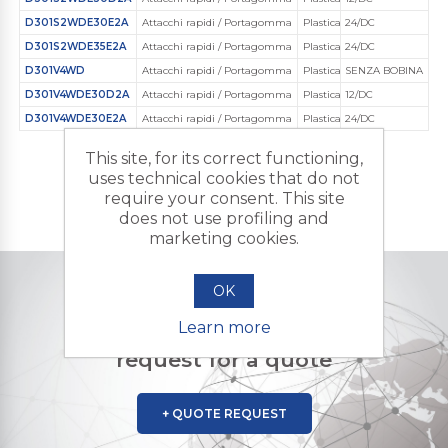
D301S2WDE30E2A
Attacchi rapidi / Portagomma
Plastica Ingegnerizzata
24/DC
D301S2WDE35E2A
Attacchi rapidi / Portagomma
Plastica Ingegnerizzata
24/DC
D301V4WD
Attacchi rapidi / Portagomma
Plastica Ingegnerizzata
SENZA BOBINA
D301V4WDE30D2A
Attacchi rapidi / Portagomma
Plastica Ingegnerizzata
12/DC
D301V4WDE30E2A
Attacchi rapidi / Portagomma
Plastica Ingegnerizzata
24/DC
This site, for its correct functioning,
uses technical cookies that do not
require your consent. This site
does not use profiling and
marketing cookies.
OK
DO YOU NEED A CUSTOMIZED PRODUCT?
Learn more
Contact us and send us your
request for a quote
+ QUOTE REQUEST