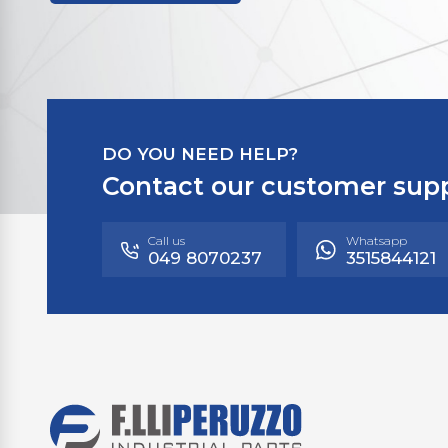
DO YOU NEED HELP?
Contact our customer sup
Call us
Whatsapp
049 8070237
3515844121