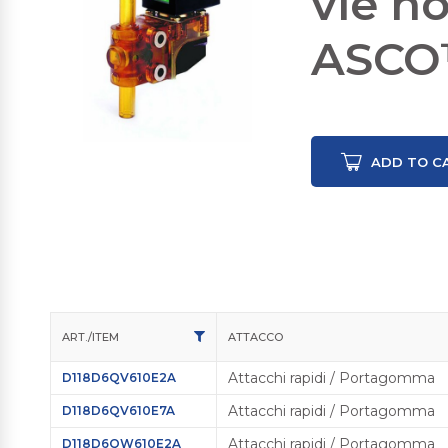
vie n
ASCO™
ADD TO C
ART./ITEM
ATTACCO
Attacchi rapidi / Portagomma
D118D6QV610E2A
Attacchi rapidi / Portagomma
D118D6QV610E7A
Attacchi rapidi / Portagomma
D118D6QW610E2A