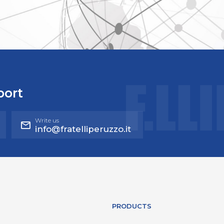
port
Write us
info@fratelliperuzzo.it
PRODUCTS