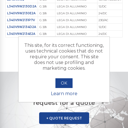
L340V9W2130D2A
G 3/8
LEGA DI ALLUMINIO
12/DC
FPM (Viton)
L340V9W2130E2A
G 3/8
LEGA DI ALLUMINIO
24/DC
FPM (Viton)
L340V9W2131P7V
G 3/8
LEGA DI ALLUMINIO
230/AC
FPM (Viton)
L340V9W2134D2A
G 3/8
LEGA DI ALLUMINIO
12/DC
FPM (Viton)
L340V9W2134E2A
G 3/8
LEGA DI ALLUMINIO
24/DC
FPM (Viton)
This site, for its correct functioning,
uses technical cookies that do not
require your consent. This site
does not use profiling and
marketing cookies.
OK
DO YOU NEED A CUSTOMIZED PRODUCT?
Learn more
Contact us and send us your
request for a quote
+ QUOTE REQUEST