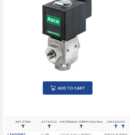
ADD TO CART
ART./ITEM
ATTACCO
MATERIALE CORPO VALVOLA
MATERIALE MEMBR
VOLTAGGIO
L340V9W2
G 3/8
LEGA DI ALLUMINIO
SENZA BOBINA
FPM (Viton)